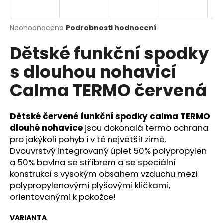
a
j
Průměrné
Neohodnoceno
Podrobnosti hodnocení
í
hodnocení
Dětské funkční spodky
produktu
t
je
?
s dlouhou nohavicí
0,0
z
Calma TERMO červená
5
hvězdiček.
Dětské červené funkční spodky calma TERMO
HLEDAT
dlouhé nohavice
jsou dokonalá termo ochrana
pro jakýkoli pohyb i v té největší! zimě.
Dvouvrstvý integrovaný úplet 50% polypropylen
D
a 50% bavlna se stříbrem a se speciální
o
konstrukcí s vysokým obsahem vzduchu mezi
p
polypropylenovými plyšovými kličkami,
o
orientovanými k pokožce!
r
u
VARIANTA