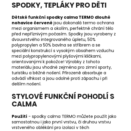
SPODKY, TEPLÁKY PRO DĚTI
Dětské funkční spodky calma TERMO dlouhé
nohavice červené
jsou dokonalá termo ochrana
mezi organismem a okolím, perfektně chrání tělo
před nepříznivým počasím. Spodky jsou vyrobeny z
dvouvrstvého integrovaného úpletu, 50%
polypropylen a 50% bavlna se stříbrem a se
speciální konstrukcí s vysokým obsahem vzduchu
mezi polypropylenovými plyšovými kličkami,
orientovanými k pokožce! Výrobky z tohoto
materiálu jsou vhodné zejména pro zimní sporty,
turistiku a běžné nošení. Přirozeně absorbuje a
odvádí vlhkost a jsou odolné proti zápachu i při
delším nošení.
STYLOVÉ FUNKČNÍ POHODLÍ S
CALMA
Použití
- spodky calma TERMO můžete použít jako
samostatnou i jako první vrstvu, či druhou vrstvu
vrstveného oblékání pro izolaci v těch