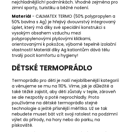
nejchladnějších! podmínkách. Vhodné zejména pro
zimní sporty, turistiku a běžné nošení.
Materiál
- CALMATEX TERMO (50% polypropylen a
50% bavlna s Ag) je hřejivý dvouvrstvý integrovaný
úplet, který má díky své speciální konstrukci s
vysokým obsahem vzduchu mezi
polypropylenovými plyšovými kličkami,
orientovanými k pokožce, výborné tepelně izolační
vlastnosti! Materiál díky Ag kationtům dává tělu
trvalý pocit komfortu a hygieny!
DĚTSKÉ TERMOPRÁDLO
Termoprádlo pro děti je naší nejoblíbenější kategorií
a věnujeme se mu na 110%. Víme, jak je důležité a
také těžké zajistit, aby děti zůstaly v teple, zároveň
se ale nezpotily a poté neprochladly. Proto
používáme na dětské termoprádlo stejné
technologie a ještě přísnější měřítka. Už se tak
nebudete muset bát vzít svoji ratolest na podzimní
výlet do přírody, na hory nebo do parku, na
pískoviště.