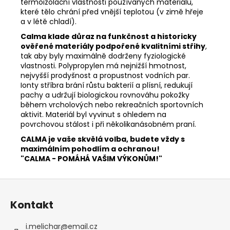
termoizolační vlastnosti používaných materiálů,
které tělo chrání před vnější teplotou (v zimě hřeje
a v létě chladí).
Calma klade důraz na funkčnost a historicky
ověřené materiály podpořené kvalitními střihy
,
tak aby byly maximálně dodrženy fyziologické
vlastnosti. Polypropylen má nejnižší hmotnost,
nejvyšší prodyšnost a propustnost vodních par.
Ionty stříbra brání růstu bakterií a plísní, redukují
pachy a udržují biologickou rovnováhu pokožky
během vrcholových nebo rekreačních sportovních
aktivit. Materiál byl vyvinut s ohledem na
povrchovou stálost i při několikanásobném praní.
CALMA je vaše skvělá volba, budete vždy s
maximálním pohodlím a ochranou!
"CALMA - POMÁHÁ VAŠIM VÝKONŮM!"
Z
á
Kontakt
p
a
i.melichar
@
email.cz