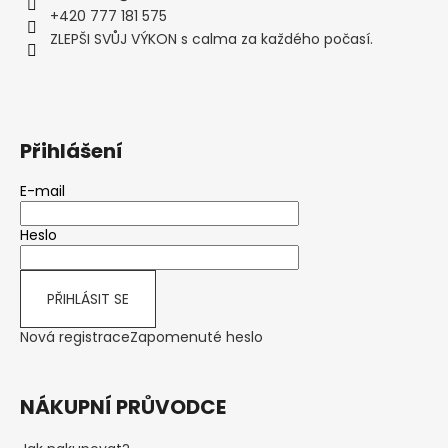
t
+420 777 181 575
í
ZLEPŠI SVŮJ VÝKON s calma za každého počasí.
Přihlášení
E-mail
Heslo
PŘIHLÁSIT SE
Nová registrace
Zapomenuté heslo
NÁKUPNÍ PRŮVODCE