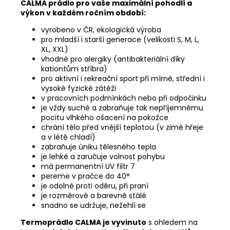
CALMA prádlo pro vaše maximální pohodlí a
výkon v každém ročním období:
vyrobeno v ČR, ekologická výroba
pro mladší i starší generace (velikosti S, M, L,
XL, XXL)
vhodné pro alergiky (antibakteriální díky
kationtům stříbra)
pro aktivní i rekreační sport při mírné, střední i
vysoké fyzické zátěži
v pracovních podmínkách nebo při odpočinku
je vždy suché a zabraňuje tak nepříjemnému
pocitu vlhkého ošacení na pokožce
chrání tělo před vnější teplotou (v zimě hřeje
a v létě chladí)
zabraňuje úniku tělesného tepla
je lehké a zaručuje volnost pohybu
má permanentní UV filtr 7
pereme v pračce do 40°
je odolné proti oděru, při praní
je rozměrově a barevně stálé
snadno se udržuje, nežehlí se
Termoprádlo CALMA je vyvinuto
s ohledem na