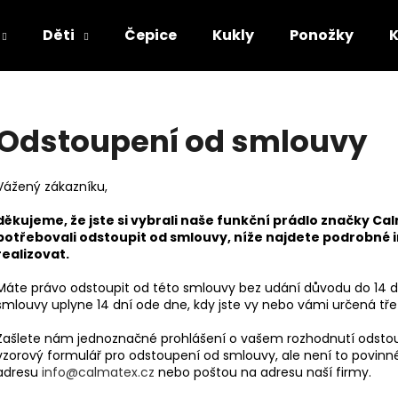
Děti
Čepice
Kukly
Ponožky
Co potřebujete najít?
Odstoupení od smlouvy
HLEDAT
Vážený zákazníku,
děkujeme, že jste si vybrali naše funkční prádlo značky Ca
potřebovali odstoupit od smlouvy, níže najdete podrobné 
Doporučujeme
realizovat.
Máte právo odstoupit od této smlouvy bez udání důvodu do 14 dn
smlouvy uplyne 14 dní ode dne, kdy jste vy nebo vámi určená třet
Zašlete nám jednoznačné prohlášení o vašem rozhodnutí odstou
vzorový formulář pro odstoupení od smlouvy, ale není to povin
adresu
info@calmatex.cz
nebo poštou na adresu naší firmy.
PÁNSKÉ FUNKČNÍ SPODKY S DLOUHOU
DÁMSKÉ FUNKČN