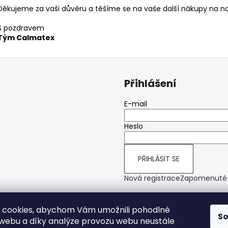
Děkujeme za vaši důvěru a těšíme se na vaše další nákupy na 
S pozdravem
Tým Calmatex
Přihlášení
E-mail
Heslo
PŘIHLÁSIT SE
Nová registrace
Zapomenuté 
 cookies, abychom Vám umožnili pohodlné
S
 webu a díky analýze provozu webu neustále