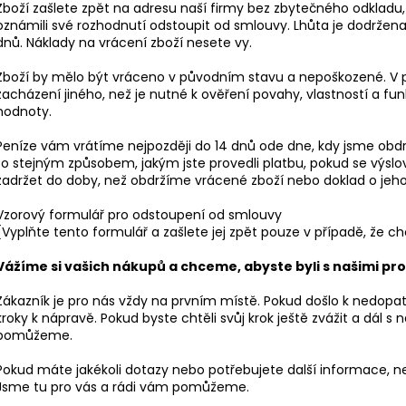
NOHAVICÍ CALMA MEDIUM ČERNÁ
RUKÁVEM CALMA
Zboží zašlete zpět na adresu naší firmy bez zbytečného odkladu,
649 Kč
669 Kč
oznámili své rozhodnutí odstoupit od smlouvy. Lhůta je dodržena
Původně:
759 Kč
Původně:
809 K
dnů. Náklady na vrácení zboží nesete vy.
Zboží by mělo být vráceno v původním stavu a nepoškozené. V p
zacházení jiného, než je nutné k ověření povahy, vlastností a fu
hodnoty.
Peníze vám vrátíme nejpozději do 14 dnů ode dne, kdy jsme obd
to stejným způsobem, jakým jste provedli platbu, pokud se vý
zadržet do doby, než obdržíme vrácené zboží nebo doklad o jeho 
Vzorový formulář pro odstoupení od smlouvy
(Vyplňte tento formulář a zašlete jej zpět pouze v případě, že 
Vážíme si vašich nákupů a chceme, abyste byli s našimi pro
Zákazník je pro nás vždy na prvním místě. Pokud došlo k nedopatřen
kroky k nápravě. Pokud byste chtěli svůj krok ještě zvážit a dál s
pomůžeme.
Pokud máte jakékoli dotazy nebo potřebujete další informace, 
Jsme tu pro vás a rádi vám pomůžeme.