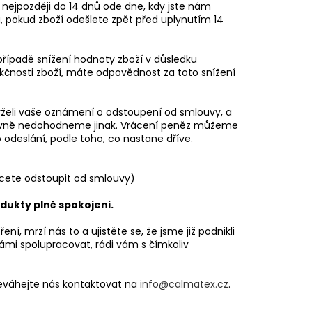
 MEDIUM ČERNÁ
 nejpozději do 14 dnů ode dne, kdy jste nám
, pokud zboží odešlete zpět před uplynutím 14
č
řípadě snížení hodnoty zboží v důsledku
nkčnosti zboží, máte odpovědnost za toto snížení
rželi vaše oznámení o odstoupení od smlouvy, a
slovně nedohodneme jinak. Vrácení peněz můžeme
odeslání, podle toho, co nastane dříve.
chcete odstoupit od smlouvy)
dukty plně spokojeni.
í, mrzí nás to a ujistěte se, že jsme již podnikli
 námi spolupracovat, rádi vám s čímkoliv
neváhejte nás kontaktovat na
info@calmatex.cz
.