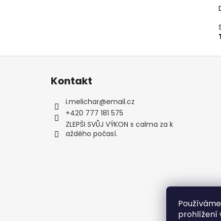
Z
á
Kontakt
p
a
i.melichar
@
email.cz
t
+420 777 181 575
í
ZLEPŠI SVŮJ VÝKON s calma za k
aždého počasí.
Používáme
prohlížení