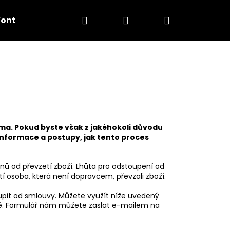
Hledat
Přihlášení
Nákupní
Kontakt
Jak nakupovat?
košík
lma. Pokud byste však z jakéhokoli důvodu
informace a postupy, jak tento proces
ů od převzetí zboží. Lhůta pro odstoupení od
í osoba, která není dopravcem, převzali zboží.
pit od smlouvy. Můžete využít níže uvedený
né. Formulář nám můžete zaslat e-mailem na
Í TRIČKO S DLOUHÝM