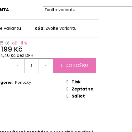
 MEDIUM ČERNÁ
ANTA
č
te variantu
Kód:
Zvolte variantu
25 Kč
až –11 %
d
199 Kč
64,46 Kč
bez DPH
ná
DO KOŠÍKU
:
Tisk
gorie
:
Ponožky
Zeptat se
Sdílet