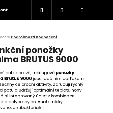
Hledat
Přihlášení
Nákupní
Kontakt
Jak nakupovat?
košík
rné
nocení
Podrobnosti hodnocení
cení
nkční ponožky
ktu
lma BRUTUS 9000
ček.
ční outdoorové, trekingové
ponožky
a Brutus 9000
jsou ideálním parťákem
šechny celoroční aktivity. Zaručují rychlý
 potu a udržují optimální teplotu nohy.
ální integrovaný úplet z kombinace
na a polypropylen. Anatomicky
vané, antibakteriální.
Í TRIČKO S DLOUHÝM