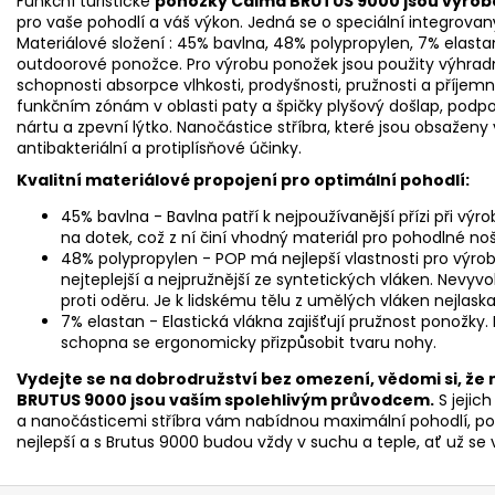
Funkční turistické
ponožky Calma BRUTUS 9000 jsou vyrobe
pro vaše pohodlí a váš výkon. Jedná se o speciální integrova
Materiálové složení : 45% bavlna, 48% polypropylen, 7% elastan.
outdoorové ponožce. Pro výrobu ponožek jsou použity výhradn
schopnosti absorpce vlhkosti, prodyšnosti, pružnosti a příje
funkčním zónám v oblasti paty a špičky plyšový došlap, podpor
nártu a zpevní lýtko. Nanočástice stříbra, které jsou obsažen
antibakteriální a protiplísňové účinky.
Kvalitní materiálové propojení pro optimální pohodlí:
45% bavlna - Bavlna patří k nejpoužívanější přízi při vý
na dotek, což z ní činí vhodný materiál pro pohodlné no
48% polypropylen - POP má nejlepší vlastnosti pro výrob
nejteplejší a nejpružnější ze syntetických vláken. Nevyv
proti oděru. Je k lidskému tělu z umělých vláken nejlaska
7% elastan - Elastická vlákna zajišťují pružnost ponožky
schopna se ergonomicky přizpůsobit tvaru nohy.
Vydejte se na dobrodružství bez omezení, vědomi si, že
BRUTUS 9000 jsou vaším spolehlivým průvodcem.
S jejic
a nanočásticemi stříbra vám nabídnou maximální pohodlí, po
nejlepší a s Brutus 9000 budou vždy v suchu a teple, ať už se