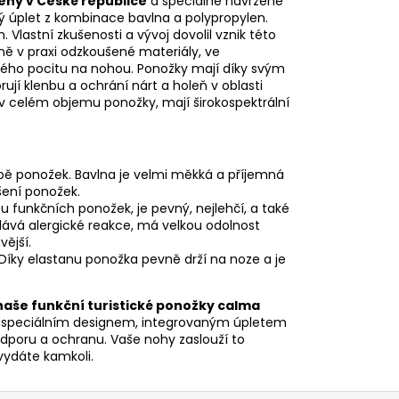
ny v České republice
a speciálně navržené
ný úplet z kombinace bavlna a polypropylen.
 Vlastní zkušenosti a vývoj dovolil vznik této
ě v praxi odzkoušené materiály, ve
mného pocitu na nohou. Ponožky mají díky svým
ují klenbu a ochrání nárt a holeň v oblasti
y v celém objemu ponožky, mají širokospektrální
robě ponožek. Bavlna je velmi měkká a příjemná
šení ponožek.
u funkčních ponožek, je pevný, nejlehčí, a také
olává alergické reakce, má velkou odolnost
vější.
. Díky elastanu ponožka pevně drží na noze a je
 naše funkční turistické ponožky calma
h speciálním designem, integrovaným úpletem
dporu a ochranu. Vaše nohy zaslouží to
 vydáte kamkoli.