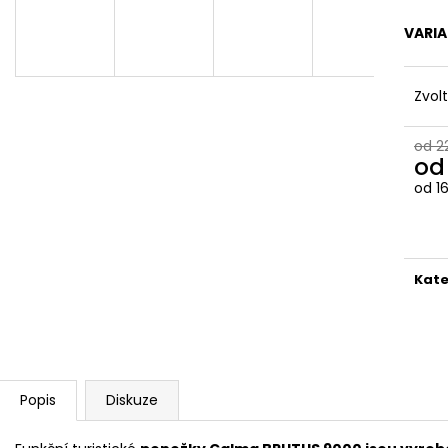
NOHAVICÍ CALMA MEDIUM ČERNÁ
RUKÁVEM CALMA
649 Kč
669 Kč
VARI
Původně:
759 Kč
Původně:
809 K
Zvol
od 2
o
od
1
Měr
cena
Kate
Popis
Diskuze