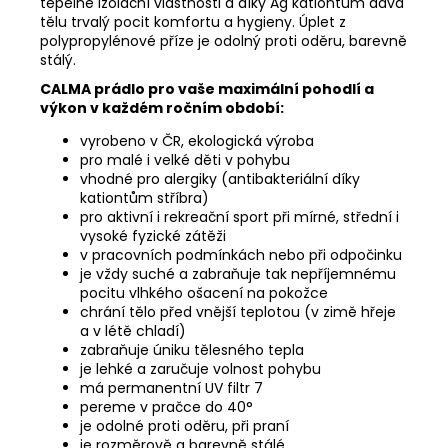
tepelně izolační vlastnosti a díky Ag kationtům dává
tělu trvalý pocit komfortu a hygieny. Úplet z
polypropylénové příze je odolný proti oděru, barevně
stálý.
CALMA prádlo pro vaše maximální pohodlí a
výkon v každém ročním období:
vyrobeno v ČR, ekologická výroba
pro malé i velké děti v pohybu
vhodné pro alergiky (antibakteriální díky
kationtům stříbra)
pro aktivní i rekreační sport při mírné, střední i
vysoké fyzické zátěži
v pracovních podmínkách nebo při odpočinku
je vždy suché a zabraňuje tak nepříjemnému
pocitu vlhkého ošacení na pokožce
chrání tělo před vnější teplotou (v zimě hřeje
a v létě chladí)
zabraňuje úniku tělesného tepla
je lehké a zaručuje volnost pohybu
má permanentní UV filtr 7
pereme v pračce do 40°
je odolné proti oděru, při praní
je rozměrově a barevně stálé