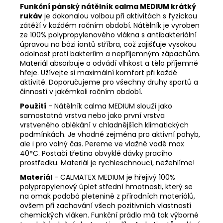
Funkční pánský nátělník calma MEDIUM krátký
rukáv
je dokonalou volbou při aktivitách s fyzickou
zátěží v každém ročním období. Nátělník je vyroben
ze 100% polypropylenového vlákna s antibakteriální
úpravou na bázi iontů stříbra, což zajišťuje vysokou
odolnost proti bakteriím a nepříjemným zápachům.
Materiál absorbuje a odvádí vlhkost a tělo příjemně
hřeje. Užívejte si maximální komfort při každé
aktivitě. Doporučujeme pro všechny druhy sportů a
činností v jakémkoli ročním období.
Použití
- Nátělník calma MEDIUM slouží jako
samostatná vrstva nebo jako první vrstva
vrstveného oblékání v chladnějších klimatických
podmínkách. Je vhodné zejména pro aktivní pohyb,
ale i pro volný čas. Pereme ve vlažné vodě max
40°C. Postačí třetina obvyklé dávky pracího
prostředku. Materiál je rychleschnoucí, nežehlíme!
Materiál
- CALMATEX MEDIUM je hřejivý 100%
polypropylenový úplet střední hmotnosti, který se
na omak podobá pletenině z přírodních materiálů,
ovšem při zachování všech pozitivních vlastností
chemických vláken. Funkční prádlo má tak výborné