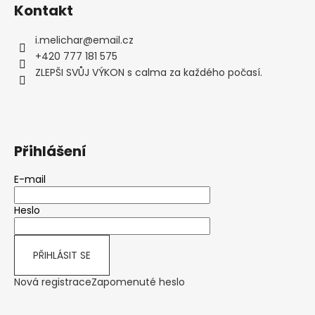
á
Kontakt
p
a
i.melichar
@
email.cz
t
+420 777 181 575
í
ZLEPŠI SVŮJ VÝKON s calma za každého počasí.
Přihlášení
E-mail
Heslo
PŘIHLÁSIT SE
Nová registrace
Zapomenuté heslo