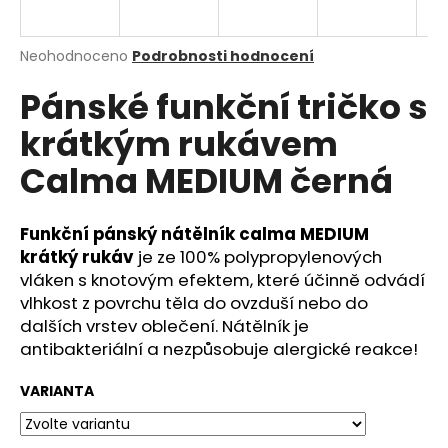
a
j
Průměrné
Neohodnoceno
Podrobnosti hodnocení
í
hodnocení
Pánské funkční tričko s
produktu
t
je
?
krátkým rukávem
0,0
z
Calma MEDIUM černá
5
hvězdiček.
Funkční pánský nátělník calma MEDIUM
HLEDAT
krátký rukáv
je ze 100% polypropylenových
vláken s knotovým efektem, které účinně odvádí
vlhkost z povrchu těla do ovzduší nebo do
D
dalších vrstev oblečení. Nátělník je
o
antibakteriální a nezpůsobuje alergické reakce!
p
o
VARIANTA
r
u