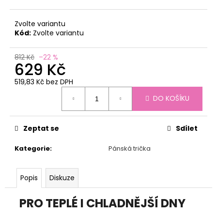
č
u
j
Zvolte variantu
e
Kód:
Zvolte variantu
m
e
812 Kč
–22 %
629 Kč
519,83 Kč bez DPH
FUNKČNÍ
Měrná
PONOŽKY
DO KOŠÍKU
CALMA
cena:
BRUTUS
9000
Zeptat se
Sdílet
199
Kč
Původně:
Kategorie
:
Pánská trička
225
Kč
Popis
Diskuze
PRO TEPLÉ I CHLADNĚJŠÍ DNY