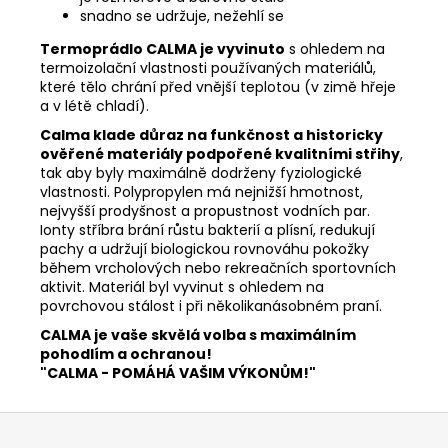
snadno se udržuje, nežehlí se
Termoprádlo CALMA je vyvinuto
s ohledem na
termoizolační vlastnosti používaných materiálů,
které tělo chrání před vnější teplotou (v zimě hřeje
a v létě chladí).
Calma klade důraz na funkčnost a historicky
ověřené materiály podpořené kvalitními střihy
,
tak aby byly maximálně dodrženy fyziologické
vlastnosti. Polypropylen má nejnižší hmotnost,
nejvyšší prodyšnost a propustnost vodních par.
Ionty stříbra brání růstu bakterií a plísní, redukují
pachy a udržují biologickou rovnováhu pokožky
během vrcholových nebo rekreačních sportovních
aktivit. Materiál byl vyvinut s ohledem na
povrchovou stálost i při několikanásobném praní.
CALMA je vaše skvělá volba s maximálním
pohodlím a ochranou!
"CALMA - POMÁHÁ VAŠIM VÝKONŮM!"
Z