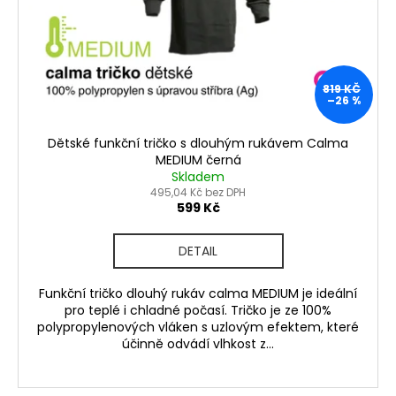
819 KČ
–26 %
Dětské funkční tričko s dlouhým rukávem Calma
MEDIUM černá
Skladem
495,04 Kč bez DPH
599 Kč
DETAIL
Funkční tričko dlouhý rukáv calma MEDIUM je ideální
pro teplé i chladné počasí. Tričko je ze 100%
polypropylenových vláken s uzlovým efektem, které
účinně odvádí vlhkost z...