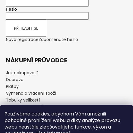
Heslo
PŘIHLÁSIT SE
Nová registrace
Zapomenuté heslo
NÁKUPNÍ PRŮVODCE
Jak nakupovat?
Doprava
Platby
Výměna a vrácení zboží
Tabulky velikostí
Kvalitní výroba v ČR
Používáme cookies, abychom Vám umožnili
Péče o funkční prádlo
pohodlné prohlížení webu a díky analýze provozu
Obchodní podmínky
webu neustále zlepšovali jeho funkce, výkon a
Odstoupení od smlouvy