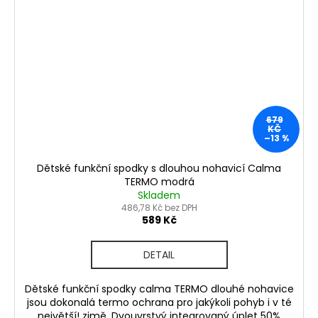
679
KČ
–13 %
Dětské funkční spodky s dlouhou nohavicí Calma
TERMO modrá
Skladem
486,78 Kč bez DPH
589 Kč
DETAIL
Dětské funkční spodky calma TERMO dlouhé nohavice
jsou dokonalá termo ochrana pro jakýkoli pohyb i v té
největší! zimě. Dvouvrstvý integrovaný úplet 50%