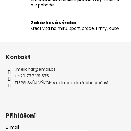
y
a v pohodě.
v
ý
p
Zakázková výroba
Kreativita na míru, sport, práce, firmy, kluby
i
s
u
Z
á
Kontakt
p
a
i.melichar
@
email.cz
t
+420 777 181 575
í
ZLEPŠI SVŮJ VÝKON s calma za každého počasí.
Přihlášení
E-mail