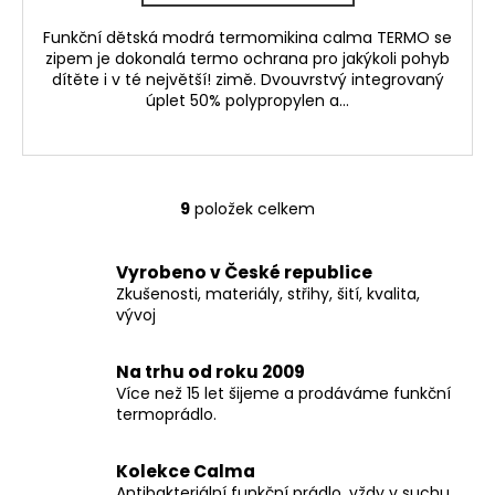
Funkční dětská modrá termomikina calma TERMO se
zipem je dokonalá termo ochrana pro jakýkoli pohyb
dítěte i v té největší! zimě. Dvouvrstvý integrovaný
úplet 50% polypropylen a...
9
položek celkem
O
v
l
Vyrobeno v České republice
á
Zkušenosti, materiály, střihy, šití, kvalita,
d
vývoj
a
c
Na trhu od roku 2009
í
Více než 15 let šijeme a prodáváme funkční
p
termoprádlo.
r
v
Kolekce Calma
k
Antibakteriální funkční prádlo, vždy v suchu