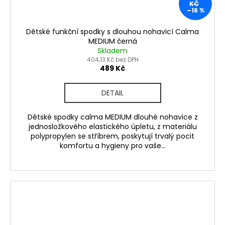
KČ
–16 %
Dětské funkční spodky s dlouhou nohavicí Calma
MEDIUM černá
Skladem
404,13 Kč bez DPH
489 Kč
DETAIL
Dětské spodky calma MEDIUM dlouhé nohavice z
jednosložkového elastického úpletu, z materiálu
polypropylen se stříbrem, poskytují trvalý pocit
komfortu a hygieny pro vaše...