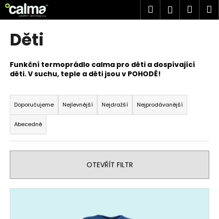
K
Přejít
Hledat
Náku
M
Přihlášen
na
o
obsah
Zpět
Zpět
košík
š
Děti
í
C
k
o
Funkční termoprádlo calma pro děti a dospívající
děti. V suchu, teple a děti jsou v POHODĚ!
p
o
Ř
t
a
Doporučujeme
Nejlevnější
Nejdražší
Nejprodávanější
ř
z
Abecedně
e
e
b
n
u
í
OTEVŘÍT FILTR
j
p
e
r
t
V
o
e
ý
d
n