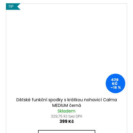
TIP
479
KČ
–16 %
Dětské funkční spodky s krátkou nohavicí Calma
MEDIUM černá
Skladem
329,75 Kč bez DPH
399 Kč