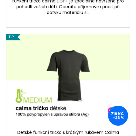
č
funkční tričko calma LIGHT je speciálně navržené pro
u
pohodlí vašich dětí. Oceníte příjemným pocit při
dotyku materiálu s...
j
e
m
e
TIP
PÁNSKÉ
FUNKČNÍ
SPODKY
S
DLOUHOU
NOHAVICÍ
CALMA
MEDIUM
ČERNÁ
649
Kč
Původně:
719 KČ
759
–23 %
Kč
Dětské funkční tričko s krátkým rukávem Calma