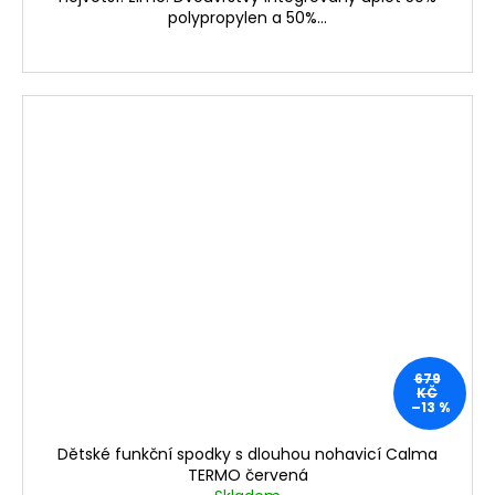
polypropylen a 50%...
679
KČ
–13 %
Dětské funkční spodky s dlouhou nohavicí Calma
TERMO červená