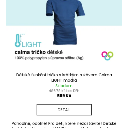
p
u
a
i
k
j
s
t
í
p
ů
t
r
?
o
d
u
k
t
HLEDAT
ů
Dětské funkční tričko s krátkým rukávem Calma
LIGHT modrá
Skladem
D
486,78 Kč bez DPH
589 Kč
o
p
o
DETAIL
r
u
Pohodlné, odolné! Pro děti, které nezastavíte! Dětské