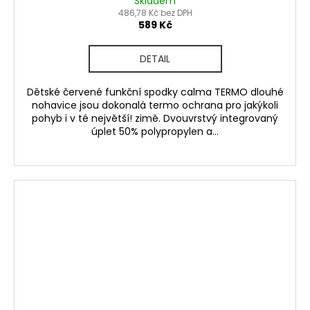
Skladem
486,78 Kč bez DPH
589 Kč
DETAIL
Dětské červené funkční spodky calma TERMO dlouhé
nohavice jsou dokonalá termo ochrana pro jakýkoli
pohyb i v té největší! zimě. Dvouvrstvý integrovaný
úplet 50% polypropylen a...