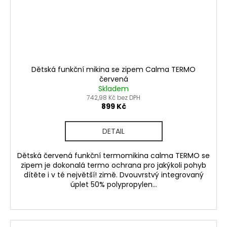
Dětská funkční mikina se zipem Calma TERMO
červená
Skladem
742,98 Kč bez DPH
899 Kč
DETAIL
Dětská červená funkční termomikina calma TERMO se
zipem je dokonalá termo ochrana pro jakýkoli pohyb
dítěte i v té největší! zimě. Dvouvrstvý integrovaný
úplet 50% polypropylen...