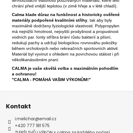
termoizolační vlastnosti používaných materiálů, které tělo
chrání před vnější teplotou (v zimě hřeje a v létě chladí).
Calma klade důraz na funkčnost a historicky ověřené
materiály podpořené kvalitními střihy
, tak aby byly
maximálně dodrženy fyziologické vlastnosti. Polypropylen
má nejnižší hmotnost, nejvyšší prodyšnost a propustnost
vodních par. Ionty stříbra brání růstu bakterií a plísní,
redukují pachy a udržují biologickou rovnováhu pokožky
během vrcholových nebo rekreačních sportovních aktivit.
Materiál byl vyvinut s ohledem na povrchovou stálost i při
několikanásobném praní.
CALMA je vaše skvělá volba s maximálním pohodlím
a ochranou!
"CALMA - POMÁHÁ VAŠIM VÝKONŮM!"
Z
á
Kontakt
p
a
i.melichar
@
email.cz
t
+420 777 181 575
ZLEPŠI SVŮJ VÝKON s calma za každého počasí.