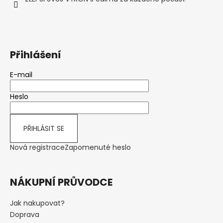
í
Přihlášení
E-mail
Heslo
PŘIHLÁSIT SE
Nová registrace
Zapomenuté heslo
NÁKUPNÍ PRŮVODCE
Jak nakupovat?
Doprava