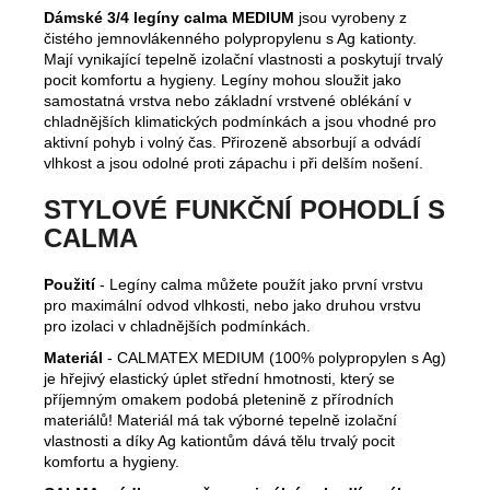
Dámské 3/4 legíny calma MEDIUM
jsou vyrobeny z
čistého jemnovlákenného polypropylenu s Ag kationty.
Mají vynikající tepelně izolační vlastnosti a poskytují trvalý
pocit komfortu a hygieny. Legíny mohou sloužit jako
samostatná vrstva nebo základní vrstvené oblékání v
chladnějších klimatických podmínkách a jsou vhodné pro
aktivní pohyb i volný čas. Přirozeně absorbují a odvádí
vlhkost a jsou odolné proti zápachu i při delším nošení.
STYLOVÉ FUNKČNÍ POHODLÍ S
CALMA
Použití
- Legíny calma můžete použít jako první vrstvu
pro maximální odvod vlhkosti, nebo jako druhou vrstvu
pro izolaci v chladnějších podmínkách.
Materiál
- CALMATEX MEDIUM (100% polypropylen s Ag)
je hřejivý elastický úplet střední hmotnosti, který se
příjemným omakem podobá pletenině z přírodních
materiálů! Materiál má tak výborné tepelně izolační
vlastnosti a díky Ag kationtům dává tělu trvalý pocit
komfortu a hygieny.