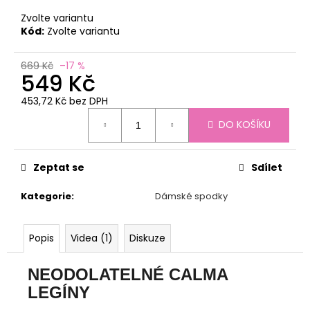
č
u
Zvolte variantu
j
Kód:
Zvolte variantu
e
m
669 Kč
–17 %
549 Kč
e
453,72 Kč bez DPH
Měrná
FUNKČNÍ
DO KOŠÍKU
cena:
PONOŽKY
CALMA
LIFT
40:00
Zeptat se
Sdílet
229
Kč
Kategorie
:
Dámské spodky
Popis
Videa (1)
Diskuze
NEODOLATELNÉ CALMA
LEGÍNY