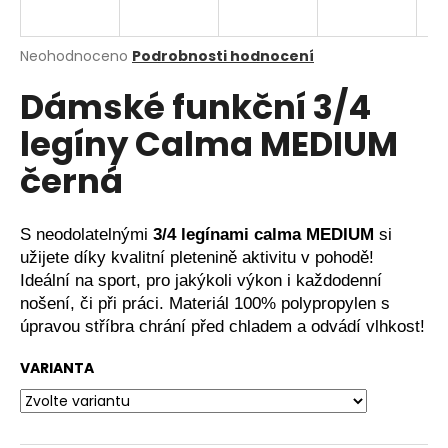
a
j
Průměrné
Neohodnoceno
Podrobnosti hodnocení
í
hodnocení
Dámské funkční 3/4
produktu
t
je
?
legíny Calma MEDIUM
0,0
z
černá
5
hvězdiček.
HLEDAT
S neodolatelnými
3/4 legínami calma MEDIUM
si
užijete díky kvalitní pletenině aktivitu v pohodě!
Ideální na sport, pro jakýkoli výkon i každodenní
nošení, či při práci. Materiál 100% polypropylen s
D
úpravou stříbra chrání před chladem a odvádí vlhkost!
o
p
VARIANTA
o
r
u