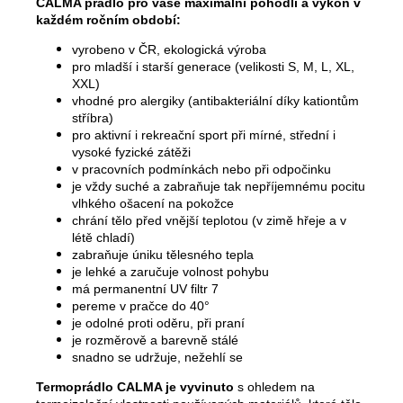
CALMA prádlo pro vaše maximální pohodlí a výkon v
každém ročním období:
vyrobeno v ČR, ekologická výroba
pro mladší i starší generace (velikosti S, M, L, XL,
XXL)
vhodné pro alergiky (antibakteriální díky kationtům
stříbra)
pro aktivní i rekreační sport při mírné, střední i
vysoké fyzické zátěži
v pracovních podmínkách nebo při odpočinku
je vždy suché a zabraňuje tak nepříjemnému pocitu
vlhkého ošacení na pokožce
chrání tělo před vnější teplotou (v zimě hřeje a v
létě chladí)
zabraňuje úniku tělesného tepla
je lehké a zaručuje volnost pohybu
má permanentní UV filtr 7
pereme v pračce do 40°
je odolné proti oděru, při praní
je rozměrově a barevně stálé
snadno se udržuje, nežehlí se
Termoprádlo CALMA je vyvinuto
s ohledem na