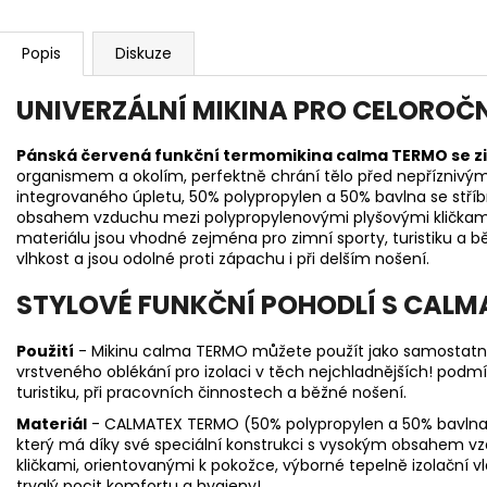
Popis
Diskuze
UNIVERZÁLNÍ MIKINA PRO CELOROČ
Pánská červená funkční termomikina calma TERMO se 
organismem a okolím, perfektně chrání tělo před nepříznivým
integrovaného úpletu, 50% polypropylen a 50% bavlna se stříb
obsahem vzduchu mezi polypropylenovými plyšovými kličkami
materiálu jsou vhodné zejména pro zimní sporty, turistiku a b
vlhkost a jsou odolné proti zápachu i při delším nošení.
STYLOVÉ FUNKČNÍ POHODLÍ S CALM
Použití
- Mikinu calma TERMO můžete použít jako samostatnou 
vrstveného oblékání pro izolaci v těch nejchladnějších! pod
turistiku, při pracovních činnostech a běžné nošení.
Materiál
- CALMATEX TERMO (50% polypropylen a 50% bavlna s 
který má díky své speciální konstrukci s vysokým obsahem 
kličkami, orientovanými k pokožce, výborné tepelně izolační vl
trvalý pocit komfortu a hygieny!