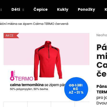
Děti
Čepice
Kukly
Ponožky
nkční mikina se zipem Calma TERMO červená
Co potřebujete najít?
Průmě
Neoh
AKCE
hodno
Pá
produ
HLEDAT
je
mi
0,0
z
C
5
Doporučujeme
hvězdi
če
OD 1 381
Páns
KČ
TERM
AŽ –31 %
pro j
Dvou
PÁNSKÉ FUNKČNÍ SPODKY S DLOUHOU
DÁMSKÉ FUNKČN