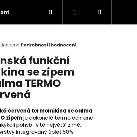
Hledat
Přihlášení
Nákupní
Kontakt
Jak nakupovat?
košík
rné
odnoceno
Podrobnosti hodnocení
cení
nská funkční
ktu
kina se zipem
alma TERMO
ček.
rvená
ká červená termomikina se calma
O zipem
je dokonalá termo ochrana
akýkoli pohyb i v té největší zimě.
vrstvý integrovaný úplet 50%
Í TRIČKO S DLOUHÝM