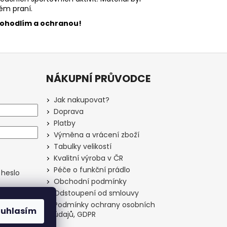
ém praní.
pohodlím a ochranou!
NÁKUPNÍ PRŮVODCE
Jak nakupovat?
Doprava
Platby
Výměna a vrácení zboží
Tabulky velikostí
Kvalitní výroba v ČR
Péče o funkční prádlo
heslo
Obchodní podmínky
Odstoupení od smlouvy
Podmínky ochrany osobních
ouhlasím
údajů, GDPR