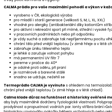
CALMA prádlo pro vaše maximální pohodlí a výkon v ka
vyrobeno v ČR, ekologická výroba
pro mladší i starší generace (velikosti S, M, L, XL, XXL)
vhodné pro alergiky (antibakteriální díky kationtům stříb
pro aktivní i rekreační sport při mírné, střední i vysoké fy
v pracovních podmínkách nebo při odpočinku
je vždy suché a zabraňuje tak nepříjemnému pocitu vl
chrání tělo před vnější teplotou (v zimě hřeje a v létě ch
zabraňuje úniku tělesného tepla
je lehké a zaručuje volnost pohybu
má permanentní UV filtr 7
pereme v pračce do 40°
je odolné proti oděru, při praní
je rozměrově a barevně stálé
snadno se udržuje, nežehlí se
Termoprádlo CALMA je vyvinuto
s ohledem na termoizolační
chrání před vnější teplotou (v zimě hřeje a v létě chladí).
Calma klade důraz na funkčnost a historicky ověřené ma
aby byly maximálně dodrženy fyziologické vlastnosti. Polypro
prodyšnost a propustnost vodních par. Ionty stříbra brání růstu 
biologickou rovnováhu pokožky během vrcholových nebo rekrea