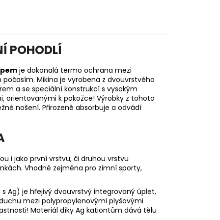
NÍ POHODLÍ
zipem
je dokonalá termo ochrana mezi
 počasím. Mikina je vyrobena z dvouvrstvého
rem a se speciální konstrukcí s vysokým
, orientovanými k pokožce! Výrobky z tohoto
ěžné nošení. Přirozeně absorbuje a odvádí
A
i jako první vrstvu, či druhou vrstvu
mínkách. Vhodné zejména pro zimní sporty,
Ag) je hřejivý dvouvrstvý integrovaný úplet,
vzduchu mezi polypropylenovými plyšovými
astnosti! Materiál díky Ag kationtům dává tělu