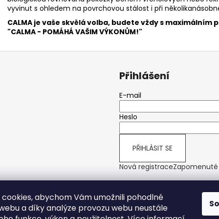
vyvinut s ohledem na povrchovou stálost i při několikanásobn
CALMA je vaše skvělá volba, budete vždy s maximálním 
"CALMA - POMÁHÁ VAŠIM VÝKONŮM!"
Přihlášení
E-mail
Heslo
PŘIHLÁSIT SE
Nová registrace
Zapomenuté 
 cookies, abychom Vám umožnili pohodlné
S
 webu a díky analýze provozu webu neustále
jeho funkce, výkon a použitelnost.
Více informací