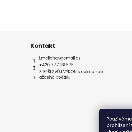
Z
á
Kontakt
p
a
i.melichar
@
email.cz
t
+420 777 181 575
í
ZLEPŠI SVŮJ VÝKON s calma za k
aždého počasí.
Používáme
prohlížení
zlepšovali 