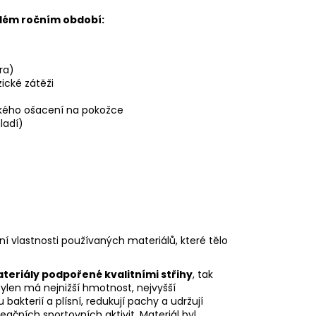
ždém ročním období:
ra)
zické zátěži
hkého ošacení na pokožce
ladí)
 vlastnosti používaných materiálů, které tělo
teriály podpořené kvalitními střihy
, tak
pylen má nejnižší hmotnost, nejvyšší
bakterií a plísní, redukují pachy a udržují
čních sportovních aktivit. Materiál byl