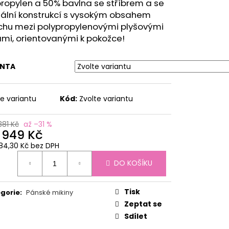
 MEDIUM ČERNÁ
ropylen a 50% bavlna se stříbrem a se
iální konstrukcí s vysokým obsahem
č
chu mezi polypropylenovými plyšovými
ami, orientovanými k pokožce!
ANTA
te variantu
Kód:
Zvolte variantu
381 Kč
až –31 %
d
949 Kč
84,30 Kč
bez DPH
ná
DO KOŠÍKU
:
Tisk
gorie
:
Pánské mikiny
Zeptat se
Sdílet