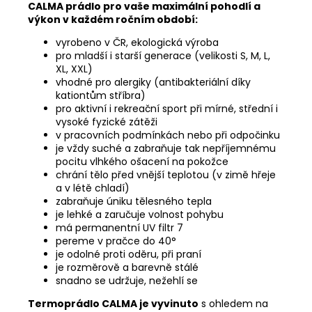
CALMA prádlo pro vaše maximální pohodlí a
výkon v každém ročním období:
vyrobeno v ČR, ekologická výroba
pro mladší i starší generace (velikosti S, M, L,
XL, XXL)
vhodné pro alergiky (antibakteriální díky
kationtům stříbra)
pro aktivní i rekreační sport při mírné, střední i
vysoké fyzické zátěži
v pracovních podmínkách nebo při odpočinku
je vždy suché a zabraňuje tak nepříjemnému
pocitu vlhkého ošacení na pokožce
chrání tělo před vnější teplotou (v zimě hřeje
a v létě chladí)
zabraňuje úniku tělesného tepla
je lehké a zaručuje volnost pohybu
má permanentní UV filtr 7
pereme v pračce do 40°
je odolné proti oděru, při praní
je rozměrově a barevně stálé
snadno se udržuje, nežehlí se
Termoprádlo CALMA je vyvinuto
s ohledem na