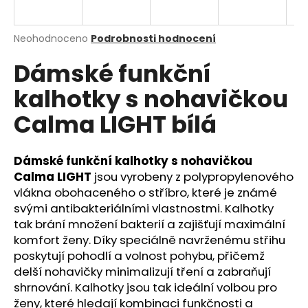
a
j
Průměrné
Neohodnoceno
Podrobnosti hodnocení
í
hodnocení
Dámské funkční
produktu
t
je
?
kalhotky s nohavičkou
0,0
z
Calma LIGHT bílá
5
hvězdiček.
Dámské funkční kalhotky s nohavičkou
HLEDAT
Calma LIGHT
jsou vyrobeny z polypropylenového
vlákna obohaceného o stříbro, které je známé
svými antibakteriálními vlastnostmi. Kalhotky
D
tak brání množení bakterií a zajišťují maximální
o
komfort ženy. Díky speciálně navrženému střihu
p
poskytují pohodlí a volnost pohybu, přičemž
o
delší nohavičky minimalizují tření a zabraňují
r
shrnování. Kalhotky jsou tak ideální volbou pro
u
ženy, které hledají kombinaci funkčnosti a