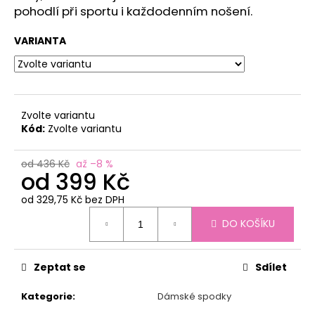
č
pohodlí při sportu i každodenním nošení.
u
j
VARIANTA
e
m
e
Zvolte variantu
UNISEX
Kód:
Zvolte variantu
FUNKČNÍ
TRIČKO
S
od 436 Kč
až –8 %
DLOUHÝM
od
399 Kč
RUKÁVEM
CALMA
od
329,75 Kč
bez DPH
TERMO
Měrná
KHAKI
DO KOŠÍKU
cena:
599
Kč
Původně:
Zeptat se
Sdílet
719
Kč
Kategorie
:
Dámské spodky