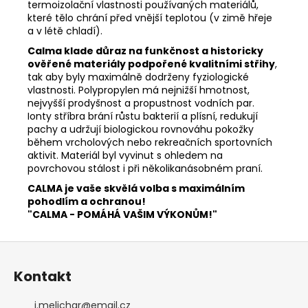
termoizolační vlastnosti používaných materiálů,
které tělo chrání před vnější teplotou (v zimě hřeje
a v létě chladí).
Calma klade důraz na funkčnost a historicky
ověřené materiály podpořené kvalitními střihy
,
tak aby byly maximálně dodrženy fyziologické
vlastnosti. Polypropylen má nejnižší hmotnost,
nejvyšší prodyšnost a propustnost vodních par.
Ionty stříbra brání růstu bakterií a plísní, redukují
pachy a udržují biologickou rovnováhu pokožky
během vrcholových nebo rekreačních sportovních
aktivit. Materiál byl vyvinut s ohledem na
povrchovou stálost i při několikanásobném praní.
CALMA je vaše skvělá volba s maximálním
pohodlím a ochranou!
"CALMA - POMÁHÁ VAŠIM VÝKONŮM!"
Z
á
Kontakt
p
a
i.melichar
@
email.cz