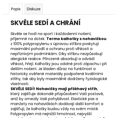
Popis
Diskuze
SKVĚLE SEDÍ A CHRÁNÍ
Skvěle se hodí na sport i každodenní nošení,
příjemné na dotek.
Termo kalhotky s nohavičkou
z 100% polypropylenu s úpravou stříbra poskytují
maximální pohodlí a ochranu proti vlhkosti a
nepříznivým podmínkám. Díky stříbru nezpůsobují
alergické reakce. Přirozeně absorbují a odvádí
vlhkost, hřejí. Kalhotky jsou odolné proti zápachu i při
delším nošení. Je kladen důraz na funkčnost a
historicky ověřené materiály podpořené kvalitními
střihy, tak aby byly maximálně dodrženy fyziologické
vlastnosti.
SKVĚLE SEDÍ! Nohavičky mají přiléhavý střih
,
který zajišťuje dokonalé přizpůsobení Vaší postavě,
aniž by omezily Vaši pohyblivost. Elastické pas a
manžety na nohavičkách dodávají další komfort a
zajišťují, že kalhotky budou vždy na svém místě.
Polypropylen má nejnižší hmotnost, nejvyšší