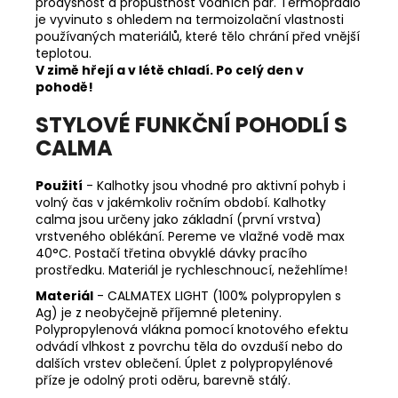
prodyšnost a propustnost vodních par. Termoprádlo
je vyvinuto s ohledem na termoizolační vlastnosti
používaných materiálů, které tělo chrání před vnější
teplotou.
V zimě hřejí a v létě chladí. Po celý den v
pohodě!
STYLOVÉ FUNKČNÍ POHODLÍ S
CALMA
Použití
- Kalhotky jsou vhodné pro aktivní pohyb i
volný čas v jakémkoliv ročním období. Kalhotky
calma jsou určeny jako základní (první vrstva)
vrstveného oblékání. Pereme ve vlažné vodě max
40°C. Postačí třetina obvyklé dávky pracího
prostředku. Materiál je rychleschnoucí, nežehlíme!
Materiál
- CALMATEX LIGHT (100% polypropylen s
Ag) je z neobyčejně příjemné pleteniny.
Polypropylenová vlákna pomocí knotového efektu
odvádí vlhkost z povrchu těla do ovzduší nebo do
dalších vrstev oblečení. Úplet z polypropylénové
příze je odolný proti oděru, barevně stálý.