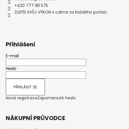
t
+420 777 181 575
í
ZLEPŠI SVŮJ VÝKON s calma za každého počasí.
Přihlášení
E-mail
Heslo
PŘIHLÁSIT SE
Nová registrace
Zapomenuté heslo
NÁKUPNÍ PRŮVODCE